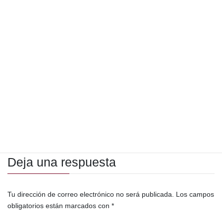
Notas de Coyuntura
Categorías
Alejandro Giammattei Falla
Alto Mando Militar
Etiquetas
Bernardo Arévalo de León
CC
Corte de Constitucionalidad
economía
Ejército de Guatemala
Escuela Politécnica
Estado Mayor
Guatemala
Guerra Jurídica
Henry David Sáenz Ramos
Hermelindo Choz Soc
Luis Solano
Miguel Estuardo Barrios Martínez
Ministerio de la Defensa
Ministerio Público
Movimiento Semilla
política
Deja una respuesta
Tu dirección de correo electrónico no será publicada.
Los campos
obligatorios están marcados con
*