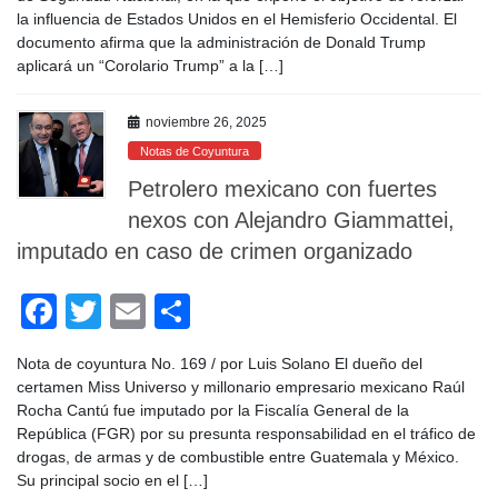
e
er
p
la influencia de Estados Unidos en el Hemisferio Occidental. El
b
ar
documento afirma que la administración de Donald Trump
o
tir
aplicará un “Corolario Trump” a la […]
o
noviembre 26, 2025
k
Notas de Coyuntura
Petrolero mexicano con fuertes
nexos con Alejandro Giammattei,
imputado en caso de crimen organizado
F
T
E
C
a
wi
m
o
Nota de coyuntura No. 169 / por Luis Solano El dueño del
c
tt
ail
m
certamen Miss Universo y millonario empresario mexicano Raúl
e
er
p
Rocha Cantú fue imputado por la Fiscalía General de la
República (FGR) por su presunta responsabilidad en el tráfico de
b
ar
drogas, de armas y de combustible entre Guatemala y México.
o
tir
Su principal socio en el […]