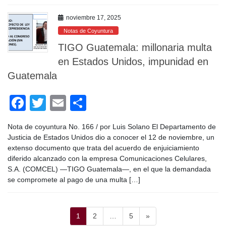
o
noviembre 17, 2025
k
Notas de Coyuntura
TIGO Guatemala: millonaria multa
en Estados Unidos, impunidad en
Guatemala
F
T
E
C
a
wi
m
o
Nota de coyuntura No. 166 / por Luis Solano El Departamento de
c
tt
ail
m
Justicia de Estados Unidos dio a conocer el 12 de noviembre, un
e
er
p
extenso documento que trata del acuerdo de enjuiciamiento
diferido alcanzado con la empresa Comunicaciones Celulares,
b
ar
S.A. (COMCEL) —TIGO Guatemala—, en el que la demandada
o
tir
se compromete al pago de una multa […]
o
k
Paginación
Página
Página
Página
1
2
…
5
»