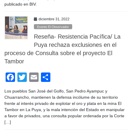
o
tir
publicado en BIV.
o
k
diciembre 31, 2022
Evento El Observador
Reseña- Resistencia Pacífica/ La
Puya rechaza exclusiones en el
proceso de Consulta sobre el proyecto El
Tambor
F
T
E
C
a
wi
m
o
Los pueblos San José del Golfo, San Pedro Ayampuc y
c
tt
ail
m
Chuarrancho, mantienen la defensa incólume de su territorio
e
er
p
frente al interés privado de explotar el oro y plata en la mina El
Tambor en La Puya, y la mala intención del Estado en manipular
b
ar
a favor de privados, una consulta popular ordenada por la Corte
o
tir
[…]