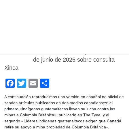
c
tt
ail
m
abril, el Ministerio de Energía y Minas (MEM) publicó en el Diario
e
er
p
de Centro América, el Acuerdo Ministerial número 145-2026/SG
de fecha 7 de abril de 2026, acordando “Crear las pautas
b
ar
generales para realizar la consulta al Pueblo Maya Ixil de San […]
o
tir
o
junio 5, 2025
Reseña
k
Artículos de prensa publicados el 5
de junio de 2025 sobre consulta
Xinca
F
T
E
C
a
wi
m
o
A continuación reproducimos una versión en español no oficial de
c
tt
ail
m
sendos artículos publicados en dos medios canadienses: el
e
er
p
primero «Indígenas guatemaltecas llevan su lucha contra las
minas a Columbia Británica», publicado en The Tyee, y el
b
ar
segundo «Líderes indígenas guatemaltecos exigen que Canadá
retire su apoyo a mina propiedad de Columbia Británica»,