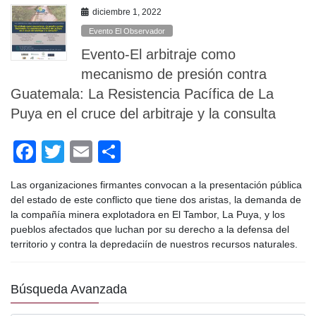
o
diciembre 1, 2022
k
Evento El Observador
Evento-El arbitraje como
mecanismo de presión contra
Guatemala: La Resistencia Pacífica de La
Puya en el cruce del arbitraje y la consulta
F
T
E
C
a
wi
m
o
Las organizaciones firmantes convocan a la presentación pública
c
tt
ail
m
del estado de este conflicto que tiene dos aristas, la demanda de
e
er
p
la compañía minera explotadora en El Tambor, La Puya, y los
pueblos afectados que luchan por su derecho a la defensa del
b
ar
territorio y contra la depredaciín de nuestros recursos naturales.
o
tir
o
Búsqueda Avanzada
k