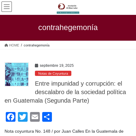
Saltar
Saltar
al
a
contenido
la
navegación
contrahegemonía
HOME
contrahegemonía
septiembre 19, 2025
Notas de Coyuntura
Entre impunidad y corrupción: el
descalabro de la sociedad política
en Guatemala (Segunda Parte)
F
T
E
C
a
wi
m
o
Nota coyuntura No. 148 / por Juan Calles En la Guatemala de