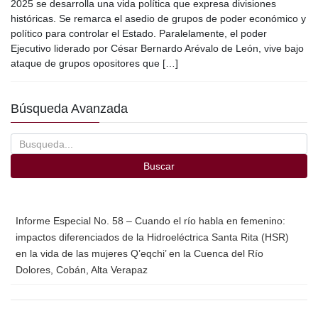
c
tt
ail
m
2025 se desarrolla una vida política que expresa divisiones
e
er
p
históricas. Se remarca el asedio de grupos de poder económico y
político para controlar el Estado. Paralelamente, el poder
b
ar
Ejecutivo liderado por César Bernardo Arévalo de León, vive bajo
o
tir
ataque de grupos opositores que […]
o
Búsqueda Avanzada
k
Buscar
Informe Especial No. 58 – Cuando el río habla en femenino:
impactos diferenciados de la Hidroeléctrica Santa Rita (HSR)
en la vida de las mujeres Q’eqchi’ en la Cuenca del Río
Dolores, Cobán, Alta Verapaz