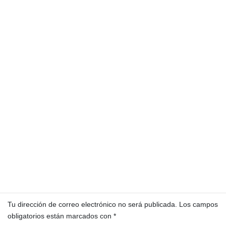
economía
el descalabro de la sociedad política en Guatemala
Entre impunidad y corrupción
Gobierno
Guatemala
guerra de posiciones
Karin Herrera Aguilar
Ley de Fortalecimiento Finaciero y Continuidad de Pro
Ministerio Público
Movimiento Semilla
Organismo Ejecutivo
Organismo Judicial
pacto de corruptos
Partido Unionista
Partidos políticos
política
Raíces
Samuel Pérez
Santiago Atitlán
Segunda parte
Sololá
Deja una respuesta
Tu dirección de correo electrónico no será publicada.
Los campos
obligatorios están marcados con
*