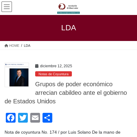
Saltar
Saltar
al
a
contenido
la
navegación
LDA
HOME
LDA
diciembre 12, 2025
Notas de Coyuntura
Grupos de poder económico
arrecian cabildeo ante el gobierno
de Estados Unidos
F
T
E
C
a
wi
m
o
Nota de coyuntura No. 174 / por Luis Solano De la mano de