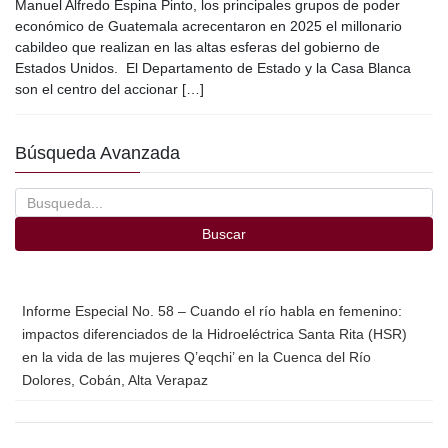
c
tt
ail
m
Manuel Alfredo Espina Pinto, los principales grupos de poder
e
er
p
económico de Guatemala acrecentaron en 2025 el millonario
cabildeo que realizan en las altas esferas del gobierno de
b
ar
Estados Unidos. El Departamento de Estado y la Casa Blanca
o
tir
son el centro del accionar […]
o
Búsqueda Avanzada
k
Buscar
Informe Especial No. 58 – Cuando el río habla en femenino:
impactos diferenciados de la Hidroeléctrica Santa Rita (HSR)
en la vida de las mujeres Q’eqchi’ en la Cuenca del Río
Dolores, Cobán, Alta Verapaz