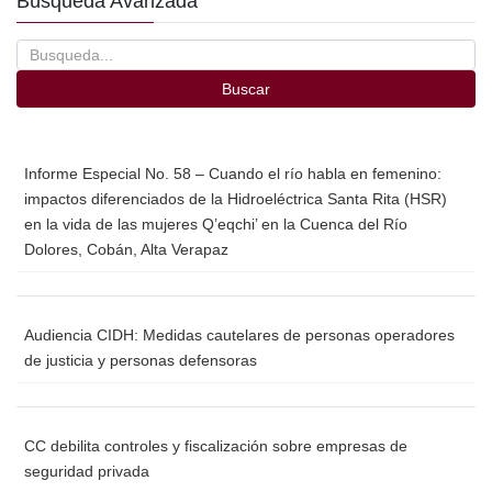
Búsqueda Avanzada
b
ar
o
tir
o
Buscar
k
Informe Especial No. 58 – Cuando el río habla en femenino:
impactos diferenciados de la Hidroeléctrica Santa Rita (HSR)
en la vida de las mujeres Q’eqchi’ en la Cuenca del Río
Dolores, Cobán, Alta Verapaz
Audiencia CIDH: Medidas cautelares de personas operadores
de justicia y personas defensoras
CC debilita controles y fiscalización sobre empresas de
seguridad privada