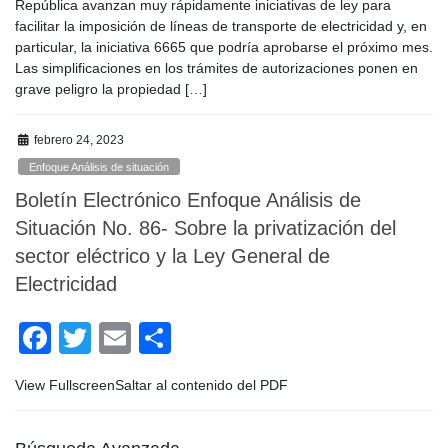
c
tt
ail
m
República avanzan muy rápidamente iniciativas de ley para
e
er
p
facilitar la imposición de líneas de transporte de electricidad y, en
particular, la iniciativa 6665 que podría aprobarse el próximo mes.
b
ar
Las simplificaciones en los trámites de autorizaciones ponen en
o
tir
grave peligro la propiedad […]
o
febrero 24, 2023
k
Enfoque Análisis de situación
Boletín Electrónico Enfoque Análisis de
Situación No. 86- Sobre la privatización del
sector eléctrico y la Ley General de
Electricidad
F
T
E
C
a
wi
m
o
View FullscreenSaltar al contenido del PDF
c
tt
ail
m
e
er
p