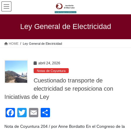
Saltar
Saltar
al
a
contenido
la
navegación
Ley General de Electricidad
HOME
Ley General de Electricidad
abril 24, 2026
Notas de Coyuntura
Cuestionado transporte de
electricidad se reposiciona con
Iniciativas de Ley
F
T
E
C
a
wi
m
o
Nota de Coyuntura 204 / por Anne Bordatto En el Congreso de la