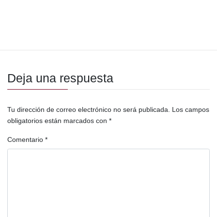
Enfoque Análisis de situación
Categorías
Electricidad
Guatemala
Etiquetas
Ley General de Electricidad
privatización
Privatización del sector eléctrico
tarifas
Deja una respuesta
Tu dirección de correo electrónico no será publicada.
Los campos
obligatorios están marcados con
*
Comentario
*