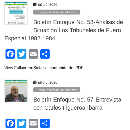
e
er
p
julio 6, 2020
b
ar
Enfoque Análisis de situación
o
tir
Boletín Enfoque No. 58-Análisis de
o
Situación Los Tribunales de Fuero
Especial 1982-1984
k
F
T
E
C
a
wi
m
o
View FullscreenSaltar al contenido del PDF
c
tt
ail
m
e
er
p
julio 6, 2020
b
ar
Enfoque Análisis de situación
o
tir
Boletín Enfoque No. 57-Entrevista
o
con Carlos Figueroa Ibarra
k
F
T
E
C