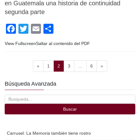
en Guatemala una historia de continuidad
k
segunda parte
F
T
E
C
a
wi
m
o
View FullscreenSaltar al contenido del PDF
c
tt
ail
m
e
er
p
Paginación
b
Página
ar
Página
Página
Página
«
1
2
3
…
6
»
de
o
tir
entradas
Búsqueda Avanzada
o
k
Buscar
Carrusel: La Memoria también tiene rostro