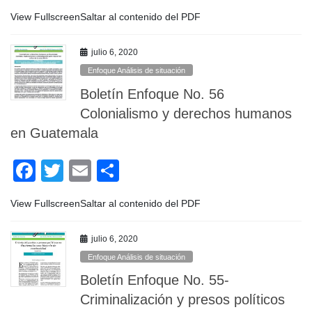
a
wi
m
o
View FullscreenSaltar al contenido del PDF
c
tt
ail
m
e
er
p
julio 6, 2020
b
ar
Enfoque Análisis de situación
o
tir
Boletín Enfoque No. 56
o
Colonialismo y derechos humanos
en Guatemala
k
F
T
E
C
a
wi
m
o
View FullscreenSaltar al contenido del PDF
c
tt
ail
m
e
er
p
julio 6, 2020
b
ar
Enfoque Análisis de situación
o
tir
Boletín Enfoque No. 55-
o
Criminalización y presos políticos