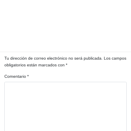
Hidroeléctrica Xalalá en territorio maya q'eqchi' de Gua
Hidroeléctricas
megaproyectos
política
Pueblos Indígenas
territorios
Deja una respuesta
Tu dirección de correo electrónico no será publicada.
Los campos
obligatorios están marcados con
*
Comentario
*