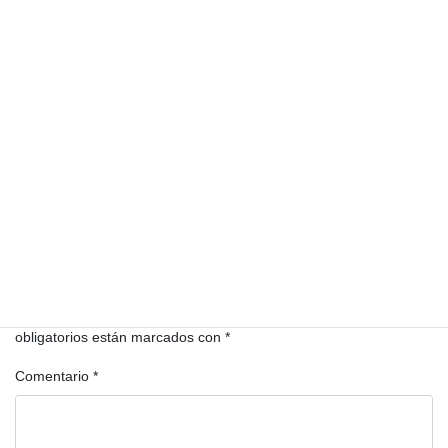
El Observador Electoral
Categorías
alertas
Análisis jurídico
elecciones
Etiquetas
elecciones 2023
expectativas
fraude
fraude electoral
Guatemala
política
Deja una respuesta
Tu dirección de correo electrónico no será publicada.
Los campos
obligatorios están marcados con
*
Comentario
*