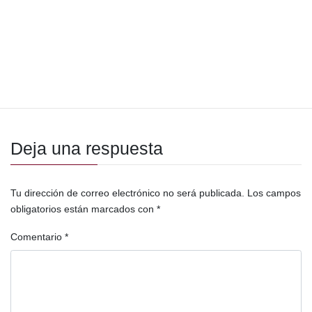
Foro Internacional Indígena de Biodiversidad
Guatemala
Hagamos paz con la naturaleza la COP16 y las metas r
MARN
medioambiente
Movimiento Semilla
Patricia Orantes Thomas
Plan Nacional de Desarrollo K'atun 2032
política
Deja una respuesta
Tu dirección de correo electrónico no será publicada.
Los campos
obligatorios están marcados con
*
Comentario
*