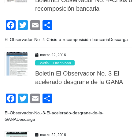
BoletínEl Observador No. 4-Crisis o
o
recomposición bancaria
k
F
T
E
C
a
wi
m
o
El-Observador-No.-4-Crisis-o-recomposición-bancariaDescarga
c
tt
ail
m
e
er
p
marzo 22, 2016
b
ar
Boletín El Observador
o
tir
Boletín El Observador No. 3-El
o
acelerado desgrane de la GANA
k
F
T
E
C
a
wi
m
o
El-Observador-No.-3-El-acelerado-desgrane-de-la-
c
tt
ail
m
GANADescarga
e
er
p
marzo 22, 2016