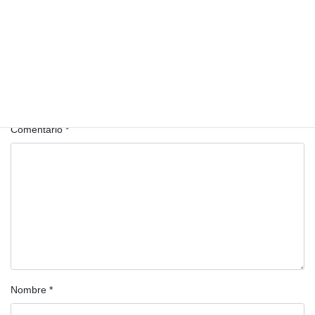
Deja una respuesta
Tu dirección de correo electrónico no será publicada.
Los campos
obligatorios están marcados con
*
Comentario
*
Nombre
*