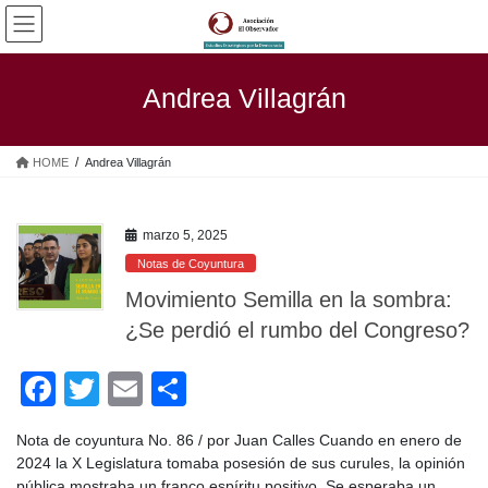
Saltar
Saltar
al
a
contenido
la
navegación
Andrea Villagrán
HOME
Andrea Villagrán
marzo 5, 2025
Notas de Coyuntura
Movimiento Semilla en la sombra:
¿Se perdió el rumbo del Congreso?
F
T
E
C
a
wi
m
o
Nota de coyuntura No. 86 / por Juan Calles Cuando en enero de
c
tt
ail
m
2024 la X Legislatura tomaba posesión de sus curules, la opinión
pública mostraba un franco espíritu positivo. Se esperaba un