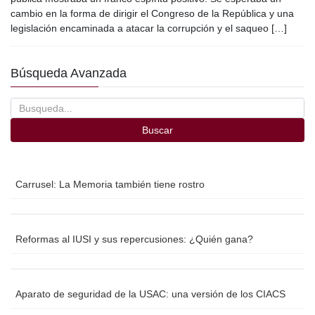
e
er
p
cambio en la forma de dirigir el Congreso de la República y una
b
ar
legislación encaminada a atacar la corrupción y el saqueo […]
o
tir
o
Búsqueda Avanzada
k
Buscar
Carrusel: La Memoria también tiene rostro
Reformas al IUSI y sus repercusiones: ¿Quién gana?
Aparato de seguridad de la USAC: una versión de los CIACS