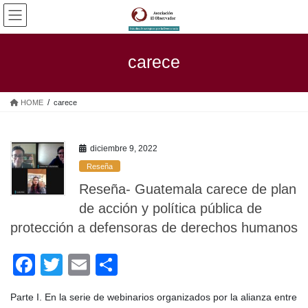
Saltar
Saltar
al
a
contenido
la
navegación
carece
HOME
carece
diciembre 9, 2022
Reseña
Reseña- Guatemala carece de plan
de acción y política pública de
protección a defensoras de derechos humanos
F
T
E
C
a
wi
m
o
Parte I. En la serie de webinarios organizados por la alianza entre