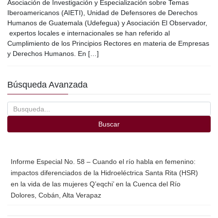
c
tt
ail
m
Asociación de Investigación y Especialización sobre Temas
e
er
p
Iberoamericanos (AIETI), Unidad de Defensores de Derechos
Humanos de Guatemala (Udefegua) y Asociación El Observador,
b
ar
expertos locales e internacionales se han referido al
o
tir
Cumplimiento de los Principios Rectores en materia de Empresas
y Derechos Humanos. En […]
o
k
Búsqueda Avanzada
Buscar
Informe Especial No. 58 – Cuando el río habla en femenino:
impactos diferenciados de la Hidroeléctrica Santa Rita (HSR)
en la vida de las mujeres Q’eqchi’ en la Cuenca del Río
Dolores, Cobán, Alta Verapaz