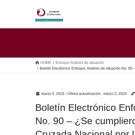
Saltar
Saltar
al
a
contenido
la
navegación
HOME
Enfoque Análisis de situación
Boletín Electrónico Enfoque. Análisis de situación No. 9
marzo 5, 2024
/ Última actualización :
marzo 5, 2024
Boletín Electrónico Enf
No. 90 – ¿Se cumplier
Cruzada Nacional por 