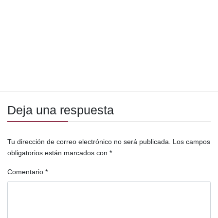
Bernardo Arévalo de León
Derechos Humanos
Desnutrición infantil
economía
GCNN
Gran Cruzada por la Nutrición
Guatemala
Karin Herrera
MAGA
Movimiento Semilla
política
Secretaría de Seguridad Alimentaria y Nutricional
SESAN
SOSEP
Deja una respuesta
Tu dirección de correo electrónico no será publicada.
Los campos
obligatorios están marcados con
*
Comentario
*