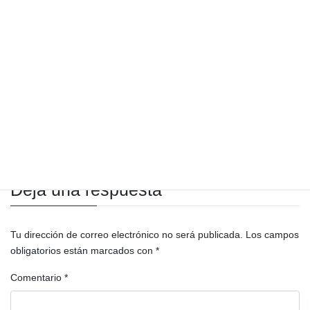
Luis Jacinto Estrada Heidenreich
Ministerio Público
Monte Olivo
Nueve de Febrero
PNC
política
pueblo qeqchi
Roberto Antonio Estrada Heidenreich
Romelia Patricia Dieseldorff Neal de Estrada
San Isidro Yaxcabnal
Sierra de Chamá
territorios
Tierra Nueva
Úrsula Magnolia Cristina Teyul Yat
Deja una respuesta
Tu dirección de correo electrónico no será publicada.
Los campos
obligatorios están marcados con
*
Comentario
*