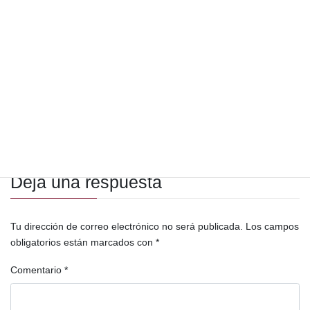
Bernardo Arévalo de León
Campo petrolero Xan
Cobán
Durum Capital
economía
FONPETROL
Franja Transversal del Norte
FTN
Guatemala
hidrocarburos
LAR
Latin American Resources
Luis Solano
MEM
Mnisterio de Energía y Minas
Perenco
Petén
petroleo
política
San Andrés
Simmons Edeco S. A.
Deja una respuesta
Tu dirección de correo electrónico no será publicada.
Los campos
obligatorios están marcados con
*
Comentario
*