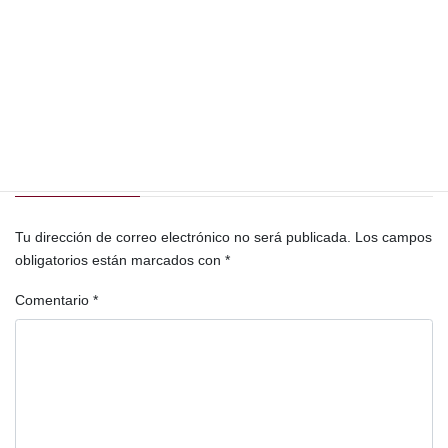
Sergio Aníbal González
Servicios Industriales S. A.
Sindicato de Hacienda San Gregorio
Teófilo Casto
Teresa Barrera
territorios
Velizario López Rojas
Deja una respuesta
Tu dirección de correo electrónico no será publicada.
Los campos
obligatorios están marcados con
*
Comentario
*