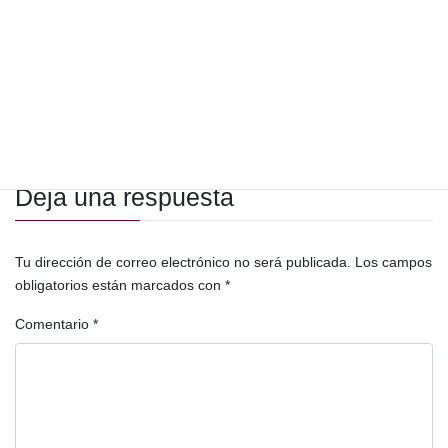
Informe Especial
Categorías
bien comun
Cerro Blanco
Guatemala
Etiquetas
intereses privados
minería
proyecto minero
Proyecto minero Cerro Blanco
Deja una respuesta
Tu dirección de correo electrónico no será publicada.
Los campos
obligatorios están marcados con
*
Comentario
*