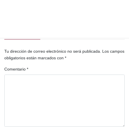
Pacto de Impunidad
Partidos políticos
política
realpolitik
Deja una respuesta
Tu dirección de correo electrónico no será publicada.
Los campos
obligatorios están marcados con
*
Comentario
*