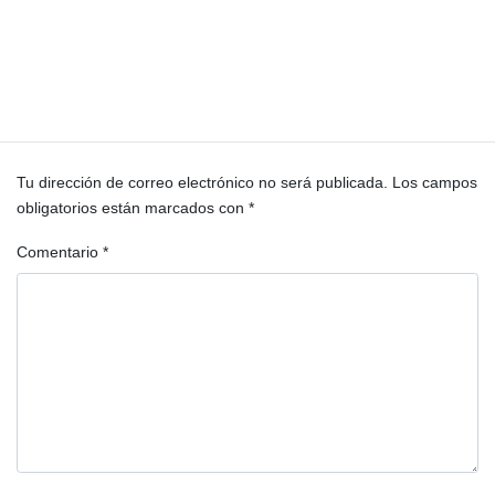
Tritan Energy S.A. de C.V. / Técnica Profesional Mexicana
UNE
Deja una respuesta
Tu dirección de correo electrónico no será publicada.
Los campos
obligatorios están marcados con
*
Comentario
*